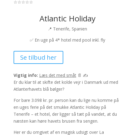
☆
☆
☆
☆
☆
Atlantic Holiday
📍 Tenerife, Spanien
✅ En uge på 4* hotel med pool inkl. fly
Se tilbud her
Vigtig info:
Læs det med småt
📄 ✍️
Er du klar til at skifte det kolde vejr i Danmark ud med
Atlanterhavets blå bølger?
For bare 3.098 kr. pr. person kan du lige nu komme på
en uges ferie på det smukke Atlantic Holiday på
Tenerife – et hotel, der ligger så tæt på vandet, at du
næsten kan høre havets brusen fra sengen.
Her er du omgivet af en magisk udsigt over La