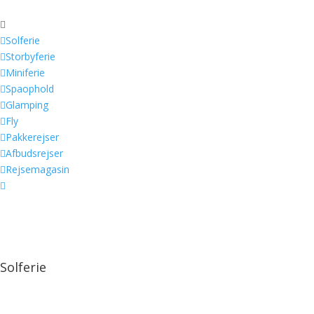


Solferie

Storbyferie

Miniferie

Spaophold

Glamping

Fly

Pakkerejser

Afbudsrejser

Rejsemagasin

Solferie