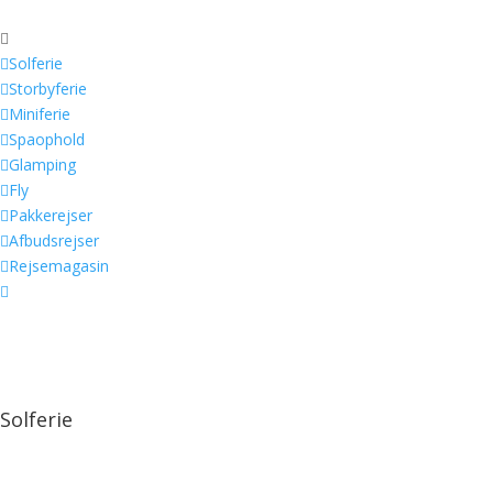


Solferie

Storbyferie

Miniferie

Spaophold

Glamping

Fly

Pakkerejser

Afbudsrejser

Rejsemagasin

Solferie