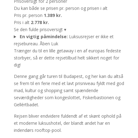
Prisoversigt for 2 personer
Du kan både se prisen pr. person og prisen i alt
Pris pr. person
1.389 kr.
Pris i alt
2.778 kr.
Se den fulde prisoversigt
▾
En vigtig påmindelse:
Luksusrejser er ikke et
rejsebureau.
Åben
Luk
Trænger du til en lille getaway i en af europas fedeste
storbyer, så er dette rejsetilbud helt sikkert noget for
dig!
Denne gang går turen til Budapest, og her kan du altså
se frem til en ferie med et lavt prisniveau fyldt med god
mad, kultur og shopping samt spændende
seværdigheder som kongeslottet, Fiskerbastionen og
Gellértbadet.
Rejsen bliver endvidere fuldendt af et skønt ophold på
et moderne luksushotel, der blandt andet har en
indendørs rooftop-pool.