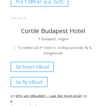
Fra 1.389 kr. p.p. (v/2)
☆
☆
☆
☆
☆
Cortile Budapest Hotel
📍 Budapest, Ungarn
✅
To nætter på 4* hotel m. rooftop-pool inkl. fly &
morgenmad
Se hotel-tilbud
Se fly-tilbud
👉
Info om tilbuddet – Læs det med småt
👈