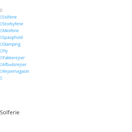


Solferie

Storbyferie

Miniferie

Spaophold

Glamping

Fly

Pakkerejser

Afbudsrejser

Rejsemagasin

Solferie