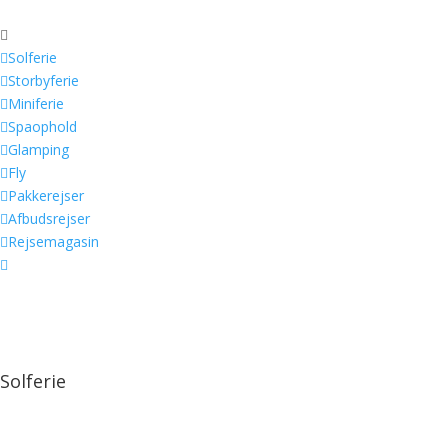


Solferie

Storbyferie

Miniferie

Spaophold

Glamping

Fly

Pakkerejser

Afbudsrejser

Rejsemagasin

Solferie