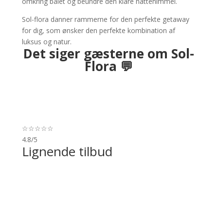
omkring bålet og beundre den klare nattehimmel.
Sol-flora danner rammerne for den perfekte getaway
for dig, som ønsker den perfekte kombination af
luksus og natur.
Det siger gæsterne om Sol-
Flora 💬
☆
☆
☆
☆
☆
4.8/5
Lignende tilbud