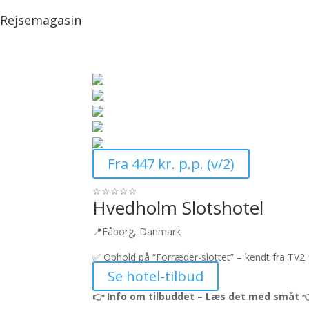
Rejsemagasin
Fra 447 kr. p.p. (v/2)
☆
☆
☆
☆
☆
Hvedholm Slotshotel
📍Fåborg, Danmark
✅
Ophold på “Forræder-slottet” – kendt fra TV2
Se hotel-tilbud
👉
Info om tilbuddet – Læs det med småt
