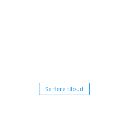
Manon Les Suites
📍 København, Danmark
Luksusophold på 5* hotel inkl. pool-adgang
𝗙𝗿𝗮 𝟭.𝟬𝟴𝟬 𝗸𝗿. 𝗽𝗿. 𝗽𝗲𝗿𝘀𝗼𝗻 (𝘃/𝟮)
Se tilbud

Se flere tilbud
Om Luksusrejser
FAQ
Info@luksusrejser.nu