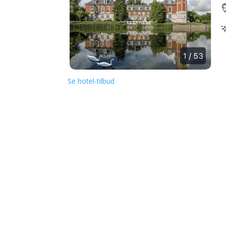
Se hotel-tilbud
Sametnangshe Boutique
📍 Phang Nga, Thailand
Luksusophold inkl. morgenmad
𝗙𝗿𝗮 𝟯𝟮𝟳 𝗸𝗿. 𝗽𝗿. 𝗽𝗲𝗿𝘀𝗼𝗻 (𝘃/𝟮)
Se tilbud
