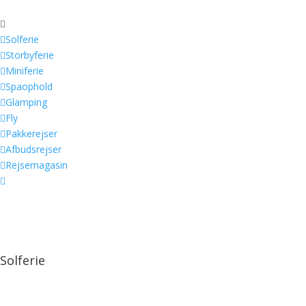


Solferie

Storbyferie

Miniferie

Spaophold

Glamping

Fly

Pakkerejser

Afbudsrejser

Rejsemagasin

Solferie