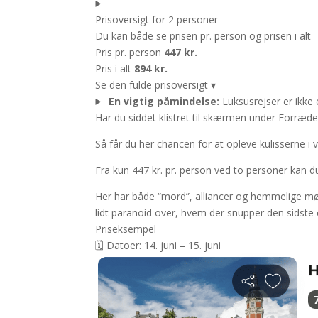
Prisoversigt for 2 personer
Du kan både se prisen pr. person og prisen i alt
Pris pr. person
447 kr.
Pris i alt
894 kr.
Se den fulde prisoversigt
▾
En vigtig påmindelse:
Luksusrejser er ikke 
Har du siddet klistret til skærmen under Forræde
Så får du her chancen for at opleve kulisserne i v
Fra kun 447 kr. pr. person ved to personer kan 
Her har både “mord”, alliancer og hemmelige mød
lidt paranoid over, hvem der snupper den sidste
Priseksempel
🗓️ Datoer: 14. juni – 15. juni