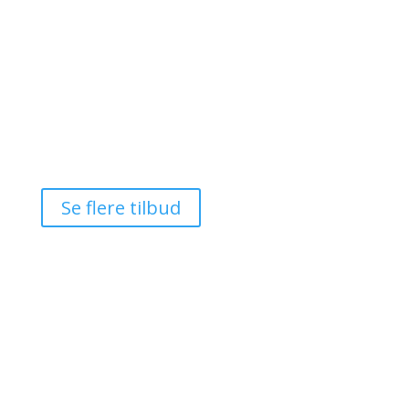
𝗙𝗿𝗮 𝟭.𝟬𝟴𝟬 𝗸𝗿. 𝗽𝗿. 𝗽𝗲𝗿𝘀𝗼𝗻 (𝘃/𝟮)
Se tilbud

Se flere tilbud
Om Luksusrejser
FAQ
Info@luksusrejser.nu
Persondatapolitik
Vilkår