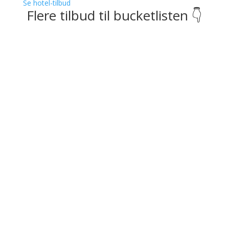
Se hotel-tilbud
Flere tilbud til bucketlisten 👇
Sametnangshe Boutique
📍 Phang Nga, Thailand
Luksusophold inkl. morgenmad
𝗙𝗿𝗮 𝟯𝟮𝟳 𝗸𝗿. 𝗽𝗿. 𝗽𝗲𝗿𝘀𝗼𝗻 (𝘃/𝟮)
Se tilbud

Maryhill Estate