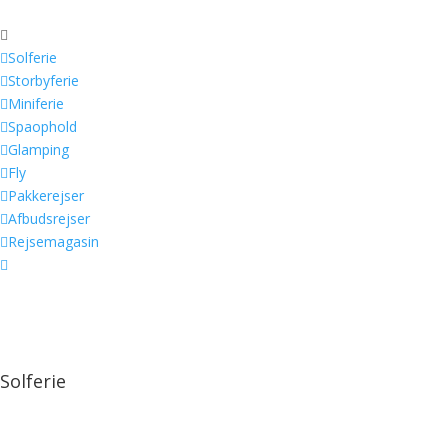


Solferie

Storbyferie

Miniferie

Spaophold

Glamping

Fly

Pakkerejser

Afbudsrejser

Rejsemagasin

Solferie