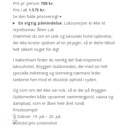
Pris pr. person
788 kr.
Pris i alt
1.575 kr.
Se den fulde prisoversigt
▾
En vigtig påmindelse:
Luksusrejser er ikke et
rejsebureau.
Åben
Luk
Drømmer du om en unik og luksuriøs hotel-oplevelse,
der ikke koster spidsen af en jetjager, så er dette tilbud
helt sikkert noget for dig!
I København finder du nemlig det Bali-inspirered
luksushotel, Bryggen Guldsmeden, der med sin helt
specielle indretning og stemning nærmest leder
tankerne hen mod et eksotisk ophold i syden.
Og som om det ikke var nok, så er der på Bryggen
Guldsmeden både opvarmet swimmingpool, sauna og
dampbad, som er åben hele året rundt.
Priseksempel
🗓️ Datoer: 19. juli – 20. juli