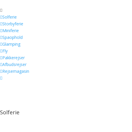


Solferie

Storbyferie

Miniferie

Spaophold

Glamping

Fly

Pakkerejser

Afbudsrejser

Rejsemagasin

Solferie