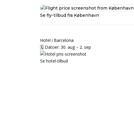
Se fly-tilbud fra København
Hotel i Barcelona
🗓️ Datoer: 30. aug – 2. sep
Se hotel-tilbud
Sametnangshe Boutique
📍 Phang Nga, Thailand
Luksusophold inkl. morgenmad