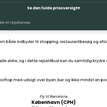
▾
Se den fulde prisoversigt
kke et rejsebureau.
 både indbyder til shopping, restaurantbesøg og afslap
r alle aldre, og i dette rejsetilbud kan du samtidig kry
rooftop med udsigt over byen, bar og ikke mindst en poo
Fly til Barcelona
København (CPH)