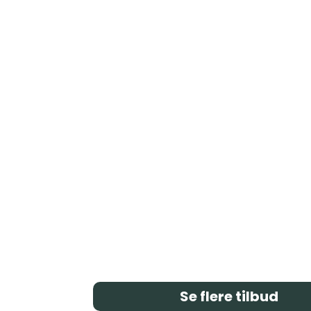
Manon Les Suites
📍 København, Danmark
Luksusophold på 5* hotel inkl. pool-ad
𝗙𝗿𝗮 𝟭.𝟬𝟴𝟬 𝗸𝗿. 𝗽𝗿. 𝗽𝗲𝗿𝘀𝗼𝗻 (𝘃/𝟮)
Se
tilbud

Se flere tilbud