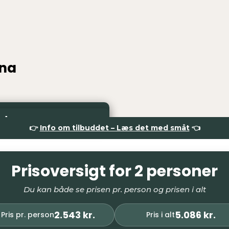
ona
 inkl. fly
bud
ud
👉
Info om tilbuddet – Læs det med småt
👈
Prisoversigt for 2 personer
Du kan både se prisen pr. person og prisen i alt
2.543 kr.
5.086 kr.
Pris pr. person
Pris i alt