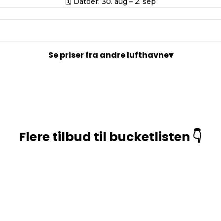
🗓️ Datoer: 30. aug – 2. sep
▾
Se priser fra andre lufthavne
Flere tilbud til bucketlisten 👇