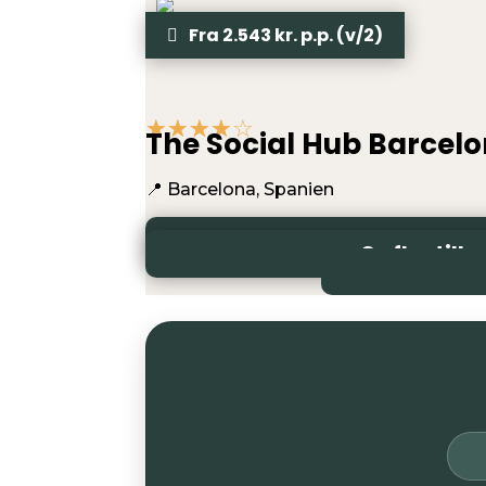
Fra 2.543 kr. p.p. (v/2)
☆
☆
☆
☆
☆
The Social Hub Barcel
📍 Barcelona, Spanien
✅
Tre nætter på 4* hotel m. rooftop-pool
Se hotel-til
Se fly-tilb