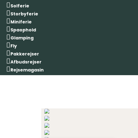

Solferie

Storbyferie

Miniferie

Spaophold

Glamping

Fly

Pakkerejser

Afbudsrejser

Rejsemagasin