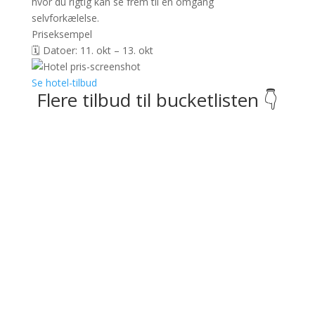
hvor du rigtig kan se frem til en omgang
selvforkælelse.
Priseksempel
🗓️ Datoer: 11. okt – 13. okt
Se hotel-tilbud
Flere tilbud til bucketlisten 👇
Sametnangshe Boutique
📍 Phang Nga, Thailand
Luksusophold inkl. morgenmad
𝗙𝗿𝗮 𝟯𝟮𝟳 𝗸𝗿. 𝗽𝗿. 𝗽𝗲𝗿𝘀𝗼𝗻 (𝘃/𝟮)
Se tilbud
