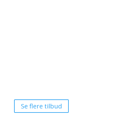
Manon Les Suites
📍 København, Danmark
Luksusophold på 5* hotel inkl. pool-adgang
𝗙𝗿𝗮 𝟭.𝟬𝟴𝟬 𝗸𝗿. 𝗽𝗿. 𝗽𝗲𝗿𝘀𝗼𝗻 (𝘃/𝟮)
Se tilbud

Se flere tilbud
Om Luksusrejser
FAQ