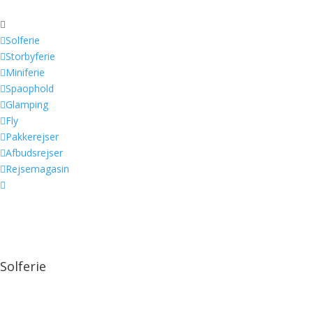


Solferie

Storbyferie

Miniferie

Spaophold

Glamping

Fly

Pakkerejser

Afbudsrejser

Rejsemagasin

Solferie