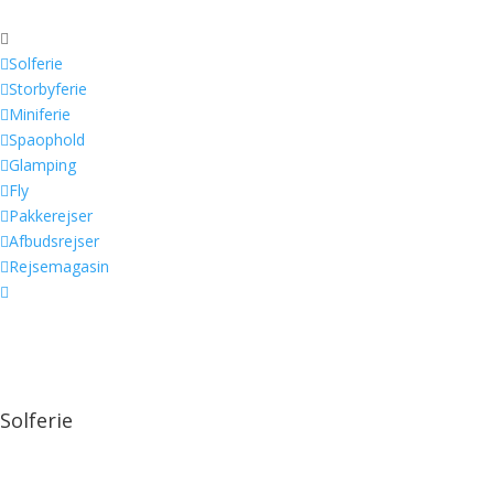


Solferie

Storbyferie

Miniferie

Spaophold

Glamping

Fly

Pakkerejser

Afbudsrejser

Rejsemagasin

Solferie