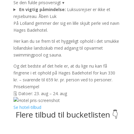
Se den fulde prisoversigt
▾
En vigtig påmindelse:
Luksusrejser er ikke et
rejsebureau.
Åben
Luk
På Lolland gemmer der sig en lille skjult perle ved navn
Hages Badehotel.
Her kan du se frem til et hyggeligt ophold i det smukke
lollandske landsskab med adgang til opvarmet
swimmingpool og sauna.
Og det bedste af det hele er, at du lige nu kan få
fingrene i et ophold på Hages Badehotel for kun 330
kr. – svarende til 659 kr. pr. person ved to personer.
Priseksempel
🗓️ Datoer: 23. aug – 24. aug
Se hotel-tilbud
Flere tilbud til bucketlisten 👇