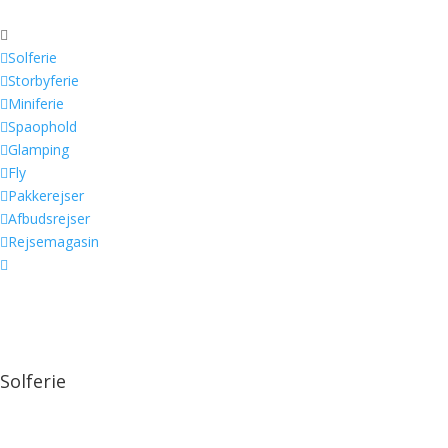


Solferie

Storbyferie

Miniferie

Spaophold

Glamping

Fly

Pakkerejser

Afbudsrejser

Rejsemagasin

Solferie