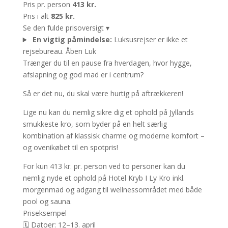
Pris pr. person
413 kr.
Pris i alt
825 kr.
Se den fulde prisoversigt
▾
En vigtig påmindelse:
Luksusrejser er ikke et
rejsebureau.
Åben
Luk
Trænger du til en pause fra hverdagen, hvor hygge,
afslapning og god mad er i centrum?
Så er det nu, du skal være hurtig på aftrækkeren!
Lige nu kan du nemlig sikre dig et ophold på Jyllands
smukkeste kro, som byder på en helt særlig
kombination af klassisk charme og moderne komfort –
og ovenikøbet til en spotpris!
For kun 413 kr. pr. person ved to personer kan du
nemlig nyde et ophold på Hotel Kryb I Ly Kro inkl.
morgenmad og adgang til wellnessområdet med både
pool og sauna.
Priseksempel
🗓️ Datoer: 12–13. april