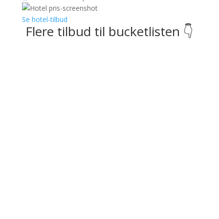
Se hotel-tilbud
Flere tilbud til bucketlisten 👇
Sametnangshe Boutique
📍 Phang Nga, Thailand
Luksusophold inkl. morgenmad
𝗙𝗿𝗮 𝟯𝟮𝟳 𝗸𝗿. 𝗽𝗿. 𝗽𝗲𝗿𝘀𝗼𝗻 (𝘃/𝟮)
Se tilbud
