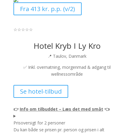
Fra 413 kr. p.p. (v/2)
☆
☆
☆
☆
☆
Hotel Kryb I Ly Kro
📍 Taulov, Danmark
✅ Inkl. overnatning, morgenmad & adgang til
wellnessområde
Se hotel-tilbud
👉
Info om tilbuddet – Læs det med småt
👈
Prisoversigt for 2 personer
Du kan både se prisen pr. person og prisen i alt