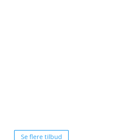
Manon Les Suites
📍 København, Danmark
Luksusophold på 5* hotel inkl. pool-adgang
𝗙𝗿𝗮 𝟭.𝟬𝟴𝟬 𝗸𝗿. 𝗽𝗿. 𝗽𝗲𝗿𝘀𝗼𝗻 (𝘃/𝟮)
Se tilbud

Se flere tilbud