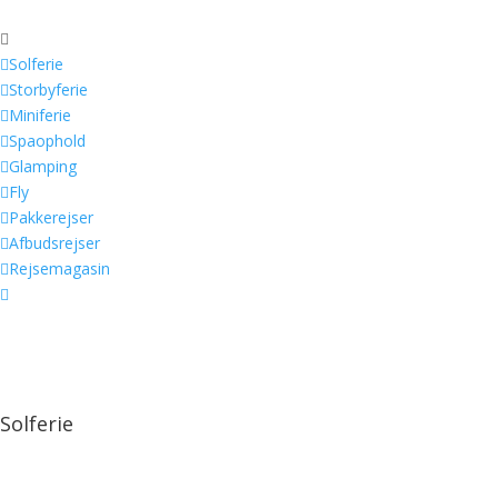


Solferie

Storbyferie

Miniferie

Spaophold

Glamping

Fly

Pakkerejser

Afbudsrejser

Rejsemagasin

Solferie