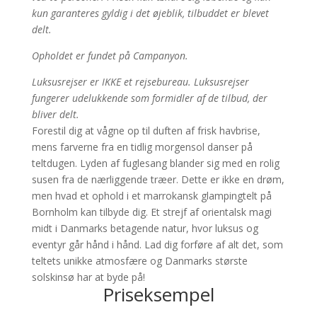
kun garanteres gyldig i det øjeblik, tilbuddet er blevet
delt.
Opholdet er fundet på Campanyon.
Luksusrejser er IKKE et rejsebureau. Luksusrejser
fungerer udelukkende som formidler af de tilbud, der
bliver delt.
Forestil dig at vågne op til duften af frisk havbrise,
mens farverne fra en tidlig morgensol danser på
teltdugen. Lyden af fuglesang blander sig med en rolig
susen fra de nærliggende træer. Dette er ikke en drøm,
men hvad et ophold i et marrokansk glampingtelt på
Bornholm kan tilbyde dig. Et strejf af orientalsk magi
midt i Danmarks betagende natur, hvor luksus og
eventyr går hånd i hånd. Lad dig forføre af alt det, som
teltets unikke atmosfære og Danmarks største
solskinsø har at byde på!
Priseksempel