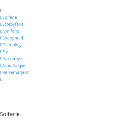


Solferie

Storbyferie

Miniferie

Spaophold

Glamping

Fly

Pakkerejser

Afbudsrejser

Rejsemagasin

Solferie