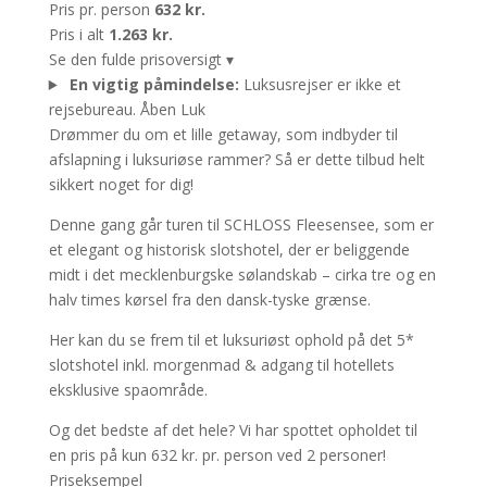
Pris pr. person
632 kr.
Pris i alt
1.263 kr.
Se den fulde prisoversigt
▾
En vigtig påmindelse:
Luksusrejser er ikke et
rejsebureau.
Åben
Luk
Drømmer du om et lille getaway, som indbyder til
afslapning i luksuriøse rammer? Så er dette tilbud helt
sikkert noget for dig!
Denne gang går turen til SCHLOSS Fleesensee, som er
et elegant og historisk slotshotel, der er beliggende
midt i det mecklenburgske sølandskab – cirka tre og en
halv times kørsel fra den dansk-tyske grænse.
Her kan du se frem til et luksuriøst ophold på det 5*
slotshotel inkl. morgenmad & adgang til hotellets
eksklusive spaområde.
Og det bedste af det hele? Vi har spottet opholdet til
en pris på kun 632 kr. pr. person ved 2 personer!
Priseksempel