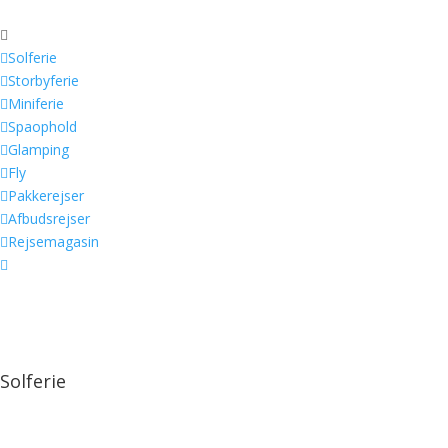


Solferie

Storbyferie

Miniferie

Spaophold

Glamping

Fly

Pakkerejser

Afbudsrejser

Rejsemagasin

Solferie