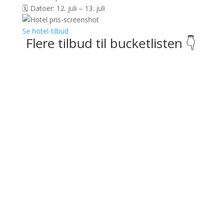
🗓️ Datoer: 12. juli – 13. juli
Se hotel-tilbud
Flere tilbud til bucketlisten 👇
Be.hotel
📍 St. Julians, Malta
Tre nætter på 4* hotel inkl. fly & morgenmad
𝗙𝗿𝗮 𝟮.𝟴𝟭𝟵 𝗸𝗿. 𝗽𝗲𝗿𝘀𝗼𝗻 (𝘃/𝟮)
Se tilbud
