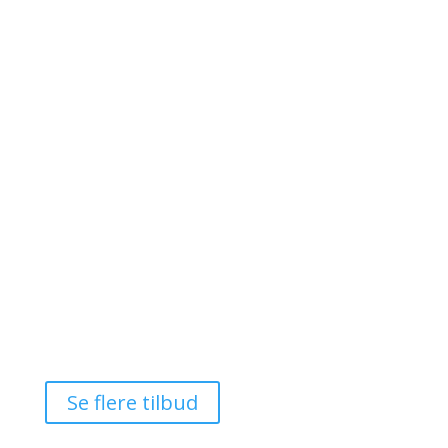
Bryggen Guldsmeden
📍 København, Danmark
Inkl. adgang til sauna, dampbad & opvarmet pool
𝗙𝗿𝗮 𝟰𝟵𝟱 𝗸𝗿. 𝗽𝗿. 𝗽𝗲𝗿𝘀𝗼𝗻 (𝘃/𝟮)
Se tilbud

Se flere tilbud