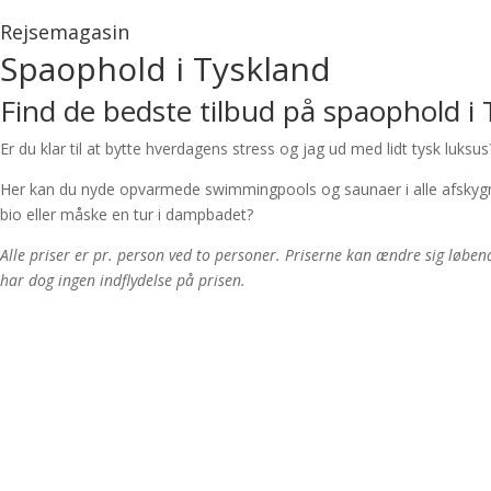
Rejsemagasin
Spaophold i Tyskland
Find de bedste tilbud på spaophold i
Er du klar til at bytte hverdagens stress og jag ud med lidt tysk luks
Her kan du nyde opvarmede swimmingpools og saunaer i alle afskygning
bio eller måske en tur i dampbadet?
Alle priser er pr. person ved to personer. Priserne kan ændre sig løbend
har dog ingen indflydelse på prisen.
Spaophold på Das James
📍 Flensborg, Tyskland
Inkl. overnatning, morgenmad & spaadgang