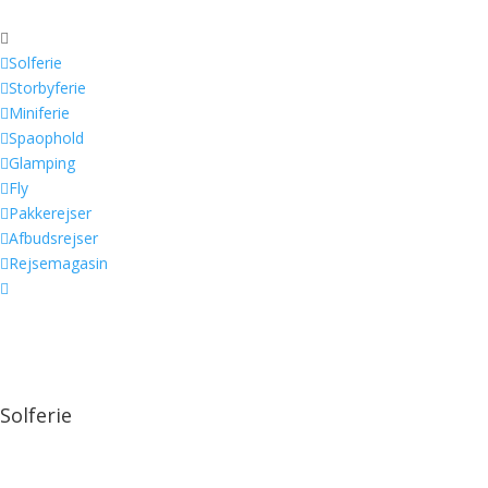


Solferie

Storbyferie

Miniferie

Spaophold

Glamping

Fly

Pakkerejser

Afbudsrejser

Rejsemagasin

Solferie