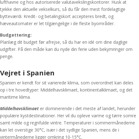
lufthavne og hos autoriserede valutavekslingskontorer. Husk at
tjekke den aktuelle vekselkurs, så du får den mest fordelagtige
bytteværdi. Kredit- og betalingskort accepteres bredt, og
hæveautomater er let tilgængelige i de fleste byområder.
Budgettering:
Planlæg dit budget før afrejse, så du har en idé om dine daglige
udgifter. På den måde kan du nyde din ferie uden bekymringer om
penge.
Vejret i Spanien
Spanien er kendt for sit varierede klima, som overordnet kan deles
op i tre hovedtyper: Middelhavsklimaet, kontinentalklimaet, og det
maritime klima.
Middelhavsklimaet
er dominerende i det meste af landet, herunder
populære kystdestinationer. Her vil du opleve varme og tørre somre
samt milde og regnfulde vintre. Temperaturer i sommermånederne
kan let overstige 30°C, især i det sydlige Spanien, mens de i
vintermånederne ligger omkring 10-15°C.