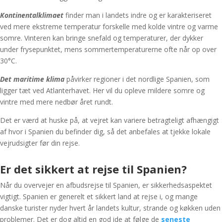
Kontinentalklimaet
finder man i landets indre og er karakteriseret
ved mere ekstreme temperatur forskelle med kolde vintre og varme
somre. Vinteren kan bringe snefald og temperaturer, der dykker
under frysepunktet, mens sommertemperaturerne ofte når op over
30°C.
Det maritime klima
påvirker regioner i det nordlige Spanien, som
ligger tæt ved Atlanterhavet. Her vil du opleve mildere somre og
vintre med mere nedbør året rundt.
Det er værd at huske på, at vejret kan variere betragteligt afhængigt
af hvor i Spanien du befinder dig, så det anbefales at tjekke lokale
vejrudsigter før din rejse.
Er det sikkert at rejse til Spanien?
Når du overvejer en afbudsrejse til Spanien, er sikkerhedsaspektet
vigtigt. Spanien er generelt et sikkert land at rejse i, og mange
danske turister nyder hvert år landets kultur, strande og køkken uden
problemer. Det er dog altid en god ide at følge de
seneste