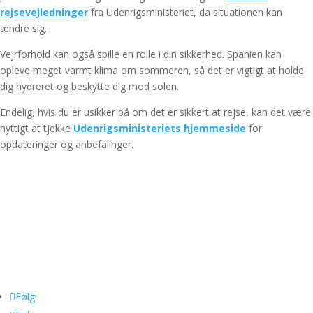
rejsevejledninger
fra Udenrigsministeriet, da situationen kan
ændre sig.
Vejrforhold kan også spille en rolle i din sikkerhed. Spanien kan
opleve meget varmt klima om sommeren, så det er vigtigt at holde
dig hydreret og beskytte dig mod solen.
Endelig, hvis du er usikker på om det er sikkert at rejse, kan det være
nyttigt at tjekke
Udenrigsministeriets hjemmeside
for
opdateringer og anbefalinger.
Om Luksusrejser
FAQ
Info@luksusrejser.nu
Persondatapolitik
Vilkår
Følg