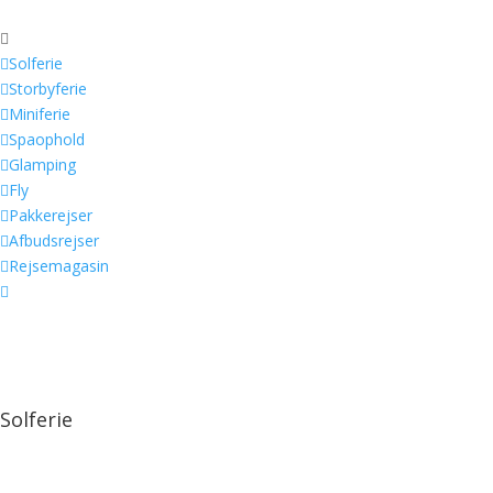


Solferie

Storbyferie

Miniferie

Spaophold

Glamping

Fly

Pakkerejser

Afbudsrejser

Rejsemagasin

Solferie