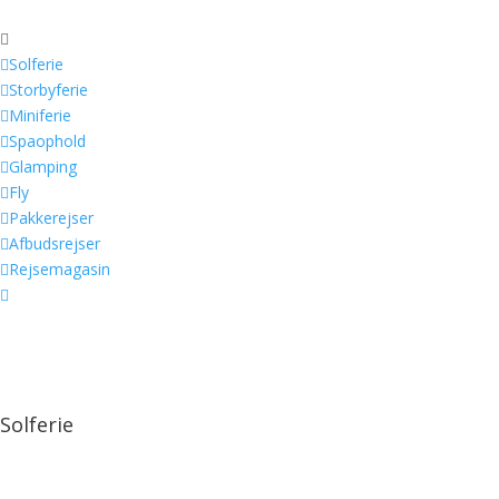


Solferie

Storbyferie

Miniferie

Spaophold

Glamping

Fly

Pakkerejser

Afbudsrejser

Rejsemagasin

Solferie