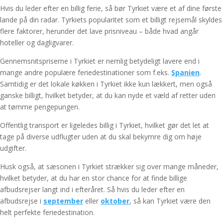
Hvis du leder efter en billig ferie, så bør Tyrkiet være et af dine første
lande på din radar. Tyrkiets popularitet som et billigt rejsemål skyldes
flere faktorer, herunder det lave prisniveau – både hvad angår
hoteller og dagligvarer.
Gennemsnitspriserne i Tyrkiet er nemlig betydeligt lavere end i
mange andre populære feriedestinationer som f.eks.
Spanien
.
Samtidig er det lokale køkken i Tyrkiet ikke kun lækkert, men også
ganske billigt, hvilket betyder, at du kan nyde et væld af retter uden
at tømme pengepungen.
Offentlig transport er ligeledes billig i Tyrkiet, hvilket gør det let at
tage på diverse udflugter uden at du skal bekymre dig om høje
udgifter.
Husk også, at sæsonen i Tyrkiet strækker sig over mange måneder,
hvilket betyder, at du har en stor chance for at finde billige
afbudsrejser langt ind i efteråret. Så hvis du leder efter en
afbudsrejse i
september
eller
oktober
, så kan Tyrkiet være den
helt perfekte feriedestination.