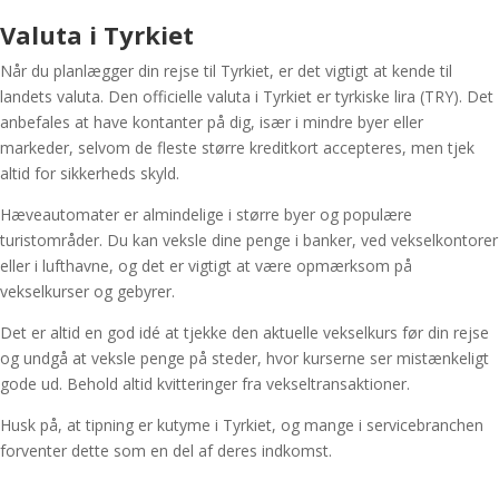
Valuta i Tyrkiet
Når du planlægger din rejse til Tyrkiet, er det vigtigt at kende til
landets valuta. Den officielle valuta i Tyrkiet er tyrkiske lira (TRY). Det
anbefales at have kontanter på dig, især i mindre byer eller
markeder, selvom de fleste større kreditkort accepteres, men tjek
altid for sikkerheds skyld.
Hæveautomater er almindelige i større byer og populære
turistområder. Du kan veksle dine penge i banker, ved vekselkontorer
eller i lufthavne, og det er vigtigt at være opmærksom på
vekselkurser og gebyrer.
Det er altid en god idé at tjekke den aktuelle vekselkurs før din rejse
og undgå at veksle penge på steder, hvor kurserne ser mistænkeligt
gode ud. Behold altid kvitteringer fra vekseltransaktioner.
Husk på, at tipning er kutyme i Tyrkiet, og mange i servicebranchen
forventer dette som en del af deres indkomst.
Om Luksusrejser